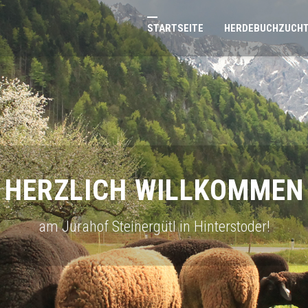
STARTSEITE
HERDEBUCHZUCH
HERZLICH WILLKOMMEN
am Jurahof Steinergütl in Hinterstoder!